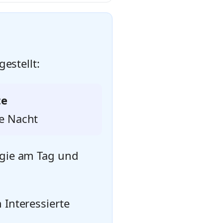
estellt:
te
ie Nacht
rgie am Tag und
 Interessierte