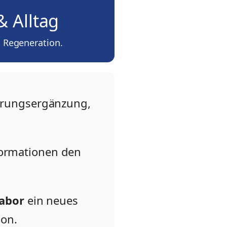
& Alltag
 Regeneration.
hrungsergänzung,
nformationen den
labor
ein neues
ion.