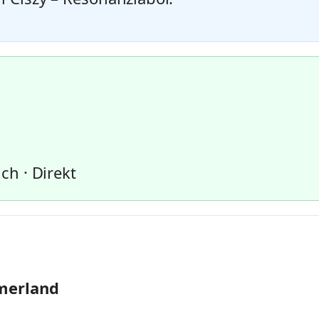
0
ch · Direkt
merland