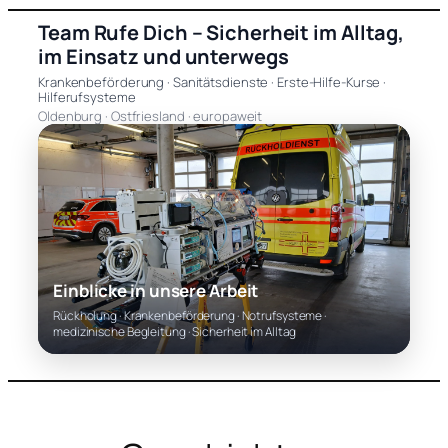
Zum
Team Rufe Dich – Sicherheit im Alltag,
Inhalt
im Einsatz und unterwegs
springen
Krankenbeförderung · Sanitätsdienste · Erste-Hilfe-Kurse ·
Hilferufsysteme
Oldenburg · Ostfriesland · europaweit
Einblicke in unsere Arbeit
Rückholung · Krankenbeförderung · Notrufsysteme ·
medizinische Begleitung · Sicherheit im Alltag