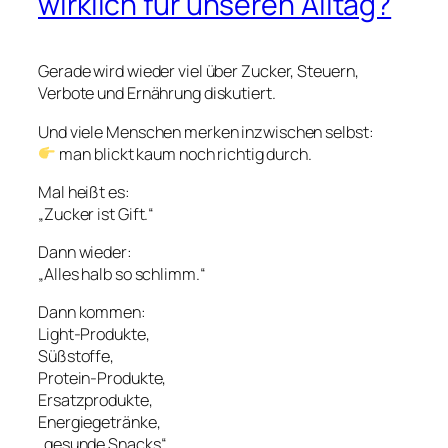
wirklich für unseren Alltag?
Gerade wird wieder viel über Zucker, Steuern,
Verbote und Ernährung diskutiert.
Und viele Menschen merken inzwischen selbst:
man blickt kaum noch richtig durch.
Mal heißt es:
„Zucker ist Gift.“
Dann wieder:
„Alles halb so schlimm.“
Dann kommen:
Light-Produkte,
Süßstoffe,
Protein-Produkte,
Ersatzprodukte,
Energiegetränke,
„gesunde Snacks“ …