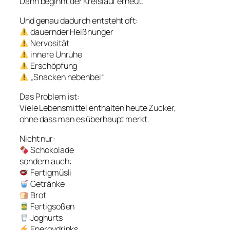
Dann beginnt der Kreislauf erneut.
Und genau dadurch entsteht oft:
dauernder Heißhunger
Nervosität
innere Unruhe
Erschöpfung
„Snacken nebenbei“
Das Problem ist:
Viele Lebensmittel enthalten heute Zucker,
ohne dass man es überhaupt merkt.
Nicht nur:
Schokolade
sondern auch:
Fertigmüsli
Getränke
Brot
Fertigsoßen
Joghurts
Energydrinks