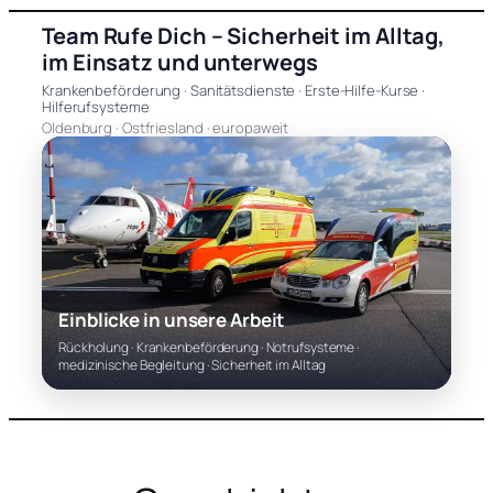
Zum
Team Rufe Dich – Sicherheit im Alltag,
Inhalt
im Einsatz und unterwegs
springen
Krankenbeförderung · Sanitätsdienste · Erste-Hilfe-Kurse ·
Hilferufsysteme
Oldenburg · Ostfriesland · europaweit
Einblicke in unsere Arbeit
Rückholung · Krankenbeförderung · Notrufsysteme ·
medizinische Begleitung · Sicherheit im Alltag