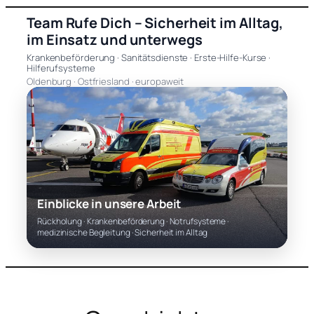
Zum
Team Rufe Dich – Sicherheit im Alltag,
Inhalt
im Einsatz und unterwegs
springen
Krankenbeförderung · Sanitätsdienste · Erste-Hilfe-Kurse ·
Hilferufsysteme
Oldenburg · Ostfriesland · europaweit
Einblicke in unsere Arbeit
Rückholung · Krankenbeförderung · Notrufsysteme ·
medizinische Begleitung · Sicherheit im Alltag